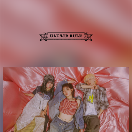
HOME
INFORMATION
SCHEDULE
PROFILE
VIDEO
GOODS
DISCOGRAPHY