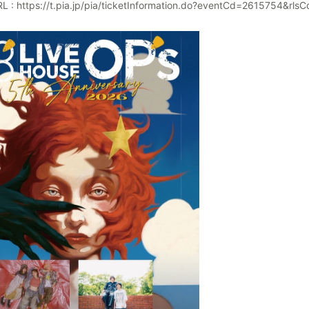
L :
https://t.pia.jp/pia/ticketInformation.do?eventCd=2615754&rls