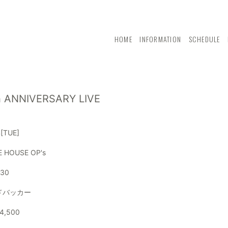
HOME
INFORMATION
SCHEDULE
h ANNIVERSARY LIVE
4
[TUE]
E HOUSE OP's
:30
ンドバッカー
,500