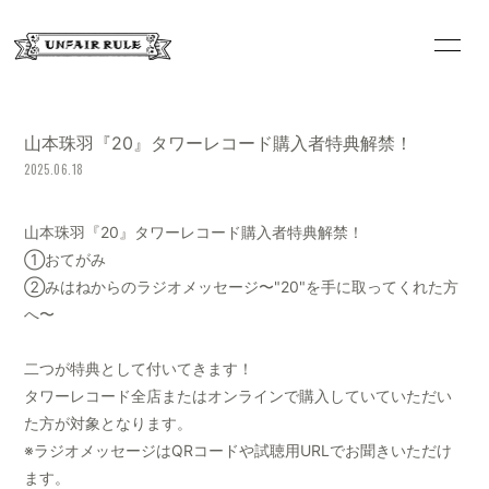
HOME
INFORMATION
山本珠羽『20』タワーレコード購入者特典解禁！
SCHEDULE
PROFILE
2025.06.18
VIDEO
GOODS
山本珠羽『20』タワーレコード購入者特典解禁！
DISCOGRAPHY
①おてがみ
②みはねからのラジオメッセージ〜"20"を手に取ってくれた方
へ〜
二つが特典として付いてきます！
タワーレコード全店またはオンラインで
購入していていただい
た方が対象となります。
※ラジオメッセージはQRコードや試聴用URLでお聞きいただけ
ます。