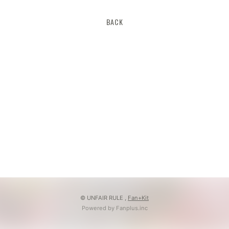
BACK
© UNFAIR RULE ,
Fan+Kit
Powered by Fanplus.inc